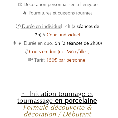
🎨 Décoration personnalisée à l’engobe
🔥 Fournitures et cuissons fournies
🕐
Durée en individue
l:
4h (2 séances de
2h) //
Cours individuel
👩‍👧
Durée en duo
:
5h (2 séances de 2h30)
//
Cours en duo (ex: Mère/fille..)
💸
Tarif:
150€ par personne
~ Initiation tournage et
tournassage
en porcelaine
Formule découverte
&
décoration / Débutant