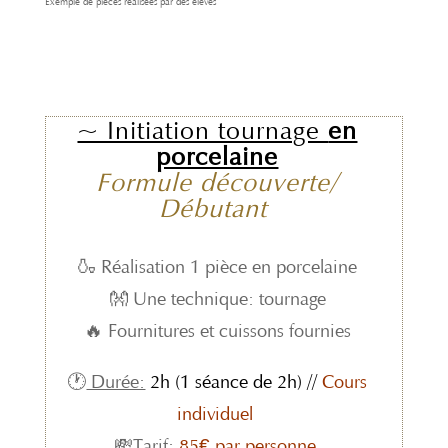
Exemple de pièces réalisées par des élèves
~ Initiation tournage
en
porcelaine
Formule découverte/
Débutant
🍶 Réalisation 1 pièce en porcelaine
👐 Une technique: tournage
🔥 Fournitures et cuissons fournies
🕐
Durée:
2h (1 séance de 2h) //
Cours
individuel
💸
Tarif:
85€ par personne